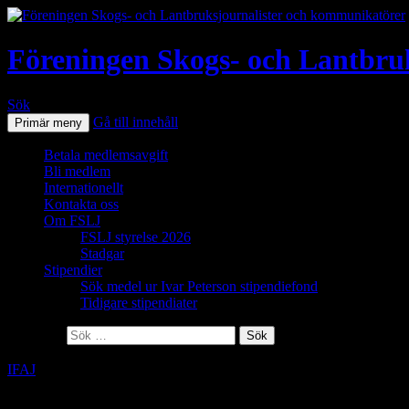
Föreningen Skogs- och Lantbru
Sök
Gå till innehåll
Primär meny
Betala medlemsavgift
Bli medlem
Internationellt
Kontakta oss
Om FSLJ
FSLJ styrelse 2026
Stadgar
Stipendier
Sök medel ur Ivar Peterson stipendiefond
Tidigare stipendiater
Sök efter:
IFAJ
Följ med till iFAJ-kongressen i Kenya!