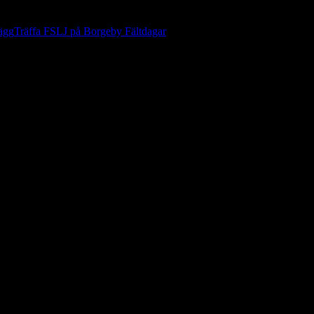
lägg
Träffa FSLJ på Borgeby Fältdagar
2026