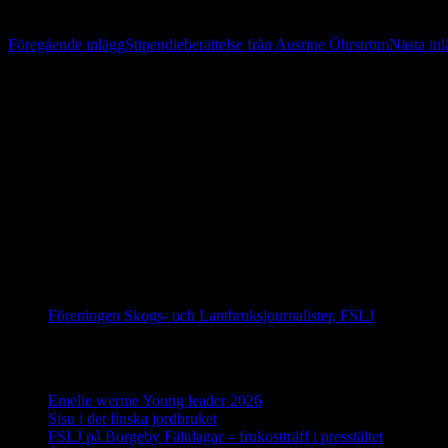
Inläggsnavigering
Föregående inlägg
Stipendieberättelse från Ausrine Öhrström
Nästa in
På gång
IFAJ Kongress i Kroatien 16-20 september 2026
IFAJ Kongress i Sydafrika 2027
IFAJ Kongress i Argentina 2028
Följ oss på Facebook
Föreningen Skogs- och Lantbruksjournalister, FSLJ
Senaste inläggen
Emelie werme Young leader 2026
12 juli, 2026
Sisu i det finska jordbruket
17 juni, 2026
FSLJ på Borgeby Fältdagar – frukostträff i presstältet
10 juni, 