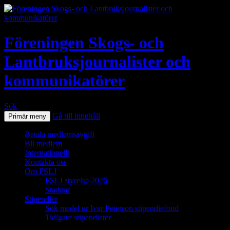
Föreningen Skogs- och
Lantbruksjournalister och
kommunikatörer
Sök
Gå till innehåll
Primär meny
Betala medlemsavgift
Bli medlem
Internationellt
Kontakta oss
Om FSLJ
FSLJ styrelse 2026
Stadgar
Stipendier
Sök medel ur Ivar Peterson stipendiefond
Tidigare stipendiater