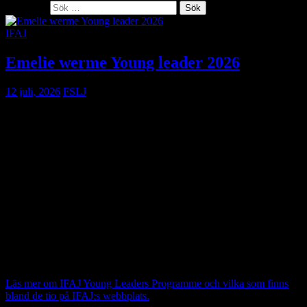
Sök efter:
IFAJ
Emelie werme Young leader 2026
12 juli, 2026
FSLJ
FSLJ gratulerar medlemmen
Emelie Werme
som har valts ut till
IFAJ Alltech Young Leaders Programme 2026
.
Young Leader samlar tio unga journalister från hela världen som
bedöms ha stor potential att bidra till framtidens
lantbruksjournalistik. Årets Young Leaders kommer från tio olika
länder på fyra kontinenter. Deltagarna får möjlighet att utveckla sitt
ledarskap, bygga internationella nätverk och ta del av ett omfattande
utbildningsprogram i samband med IFAJ:s världskongress i Kroatien
i september.
Emelie har en bakgrund som journalist och arbetar nu som
kommunikatör på Hushållningssällskapet i Skåne.
Läs mer om IFAJ Young Leaders Programme och vilka som finns
bland de tio på IFAJ:s webbplats.