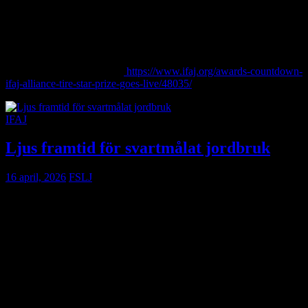
skicka in upp till två bidrag.
Ta chansen att visa upp ditt arbete på en internationell scen –
skicka in ditt bidrag!
Läs mer och anmäl dig här:
https://www.ifaj.org/awards-countdown-
ifaj-alliance-tire-star-prize-goes-live/48035/
IFAJ
Ljus framtid för svartmålat jordbruk
16 april, 2026
FSLJ
Håkan Tegenrot, ny i FSLJs styrelse, har varit på pressresa i
Brasilien med IFAJ. Här kan du läsa hans reflektioner.
Som deltagare till IFAJ:s pressresa till Brasilien i mars i år var det
med många förutfattade meningar jag for iväg. Det är en lång resa
dit, så många tankar hann tänkas innan ankomst, om vad som var
intressant att se närmare på. Från svensk horisont kretsade det
mycket kring frågan om avskogning och förlorad biodiversitet. Visst
har det historiskt sett varit ett problem för jordbruket i Brasilien, men