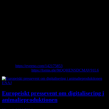
Under tre dagar får 25 journalister besöka gårdar och ta del av
forskning och praktiska exempel kopplade till bland annat gris, nöt,
fjäderfä och mjölkproduktion. Anmälan stänger den 1 juni.
Den andra resan går till Clermont-Ferrand den 4–7 oktober, i
samband med ENAJ:s årsmöte. Programmet tar deltagarna till hjärtat
av Auvergne-regionen med besök på Sommet de l’Élevage, gårdar,
försök kring robust växtodling och betande får i bergsmiljö.
Anmälan stänger den 15 augusti.
Båda resorna riktar sig till yrkesverksamma journalister som planerar
att producera journalistiskt material från besöken. Platserna är
begränsade och fördelas enligt principen först till kvarn.
Mer information och anmälan:
Rennes:
https://eveeno.com/142175853
Clermont-Ferrand:
https://forms.gle/9tQQHENSDCMAV91L6
ENAJ
Europeiskt pressevent om digitalisering i
animalieproduktionen