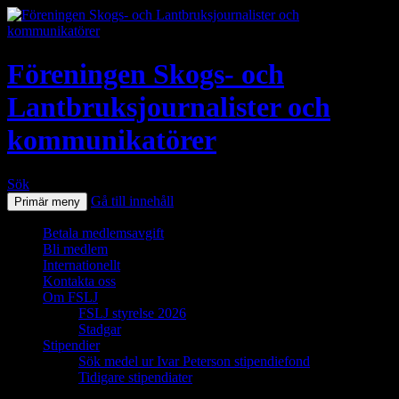
Föreningen Skogs- och
Lantbruksjournalister och
kommunikatörer
Sök
Gå till innehåll
Primär meny
Betala medlemsavgift
Bli medlem
Internationellt
Kontakta oss
Om FSLJ
FSLJ styrelse 2026
Stadgar
Stipendier
Sök medel ur Ivar Peterson stipendiefond
Tidigare stipendiater