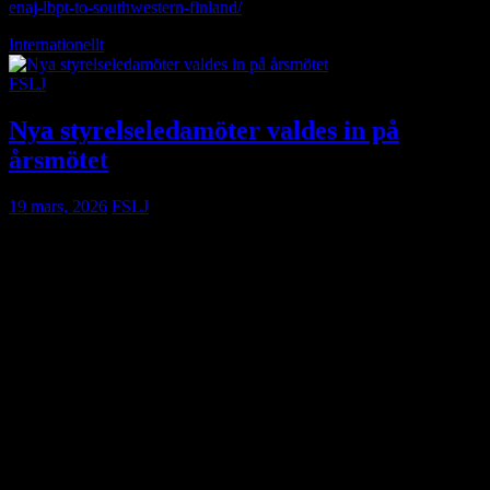
enaj-lbpt-to-southwestern-finland/
Internationellt
FSLJ
Nya styrelseledamöter valdes in på
årsmötet
19 mars, 2026
FSLJ
Tre nya styrelseledamöter valdes in när FSLJ höll sitt årsmöte i
måndags. Samtidigt beslutades att medlemsavgiften lämnas
oförändrad på 275 kronor.
Årsmötet var välbesökt och kan ha slagit deltagarrekord med totalt
24 deltagare. Nio personer deltog på plats i Stockholm, fem i
Borgeby och tio deltog digitalt.
Mötet inleddes av KSLA:s akademisekreterare Peter Normark som
hälsade deltagarna välkomna.
Därefter berättade Christel Brandt och Sara Håkansson, producenter
för tv-serien
Svenska bönder
, om arbetet bakom produktionen.