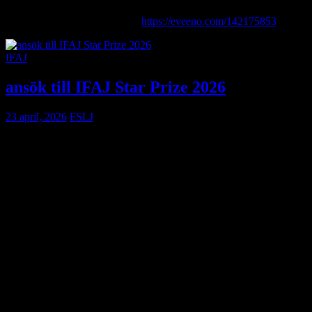
Mer information och anmälan:
https://eveeno.com/142175853
IFAJ
ansök till IFAJ Star Prize 2026
23 april, 2026
FSLJ
Nu är det dags att lyfta fram det bästa inom lantbruksjournalistiken.
Ansökan till IFAJ Alliance Tire Star Prize 2026 är öppen – en av
världens mest prestigefyllda utmärkelser inom agrar journalistik.
Tävlingen riktar sig till medlemmar i IFAJ:s medlemsorganisationer
och ger möjlighet att få sitt arbete granskat och uppmärksammat
internationellt. Bidrag kan vara publicerade texter, foto, poddar,
video eller digitalt innehåll från 2025.
Priset omfattar flera teman, bland annat innovation, hållbarhet,
teknik, ekonomi och landsbygdskultur. Totalt finns ett flertal
kategorier och utmärkelser – inklusive ”Journalist of the Year” – där
vinnarna belönas med prispengar och global uppmärksamhet.
Sista ansökningsdag är den 15 maj 2026, och varje deltagare kan