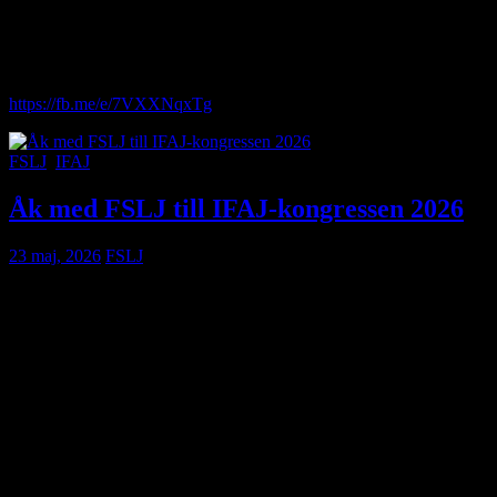
FSLJ och bli en del av nätverket.
Anmäl dig gärna via Facebook-länken nedan. Vi bjuder på frukost
och ser fram emot att träffa dig!
https://fb.me/e/7VXXNqxTg
FSLJ
,
IFAJ
Åk med FSLJ till IFAJ-kongressen 2026
23 maj, 2026
FSLJ
Nu har du som medlem i FSLJ möjlighet att ansöka om att få åka
på IFAJ:s världskongress 2026, som hålls i Kroatien den 16–20
september. Kongressen samlar lantbruksjournalister, fotografer och
kommunikatörer från hela världen för studiebesök, nätverkande och
kunskapsutbyte.
FSLJ ersätter kongressavgift á 1090 € vid bokning innan 1 juli
(boende ingår i priset), samt resekostnader upp till 3000 SEK för
den medlem som utses.
För att ansöka vill vi att du kort motiverar varför just du vill åka och