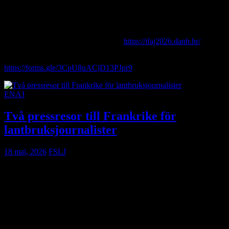
vad du hoppas få med dig hem. Styrelsen i FSLJ väljer ut vem som
får platsen. Den som får möjlighet att delta förväntas efter resan
skriva en reseberättelse som kan publiceras på FSLJ:s webbplats.
Här kan du läsa mer om kongressen:
https://ifaj2026.danh.hr/
Lämna din ansökan här
senast den 15 juni
:
https://forms.gle/3CpU8uACjD13PJpr9
ENAJ
Två pressresor till Frankrike för
lantbruksjournalister
18 maj, 2026
FSLJ
ENAJ bjuder in lantbruksjournalister till två prisvärda pressresor till
Frankrike under 2026. Resorna ger möjlighet att möta forskare,
lantbrukare och branschföreträdare – och att få nya perspektiv på
aktuella frågor inom europeiskt lantbruk.
Den första resan går till Rennes i Bretagne den 5–8 juli och har
fokus på digital innovation och datateknik i animalieproduktionen.