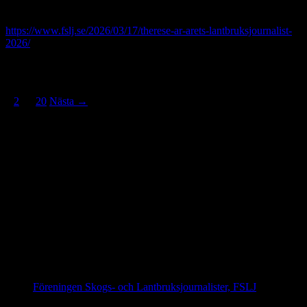
Efter årsmötet delades priset till Årets Lantbruksjournalist ut till
frilansjournalisten Therese Krojegård. Läs mer om henne här:
https://www.fslj.se/2026/03/17/therese-ar-arets-lantbruksjournalist-
2026/
Inläggsnavigering
1
2
…
20
Nästa →
På gång
IFAJ Kongress i Kroatien 16-20 september 2026
IFAJ Kongress i Sydafrika 2027
IFAJ Kongress i Argentina 2028
Följ oss på Facebook
Föreningen Skogs- och Lantbruksjournalister, FSLJ