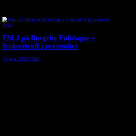
FSLJ
FSLJ på Borgeby Fältdagar –
frukostträff i presstältet
10 juni, 2026
FSLJ
FSLJ bjuder in till frukostträff torsdagen den 25 juni klockan
10.00–10.45 i presstältet under Borgeby Fältdagar.
Mingla med andra lantbruksjournalister och kommunikatörer och ta
del av samtal och erfarenheter från branschen.
Under träffen medverkar den brittiske journalisten och IFAJ-
medlemmen Martin Rickatson, som berättar om sin syn på
journalistikens utveckling under sin karriär. Han delar även med sig
av erfarenheter från IFAJ-resan till Brasilien som han deltog på i
mars i år.
Är du inte medlem ännu är detta ett utmärkt tillfälle att lära känna