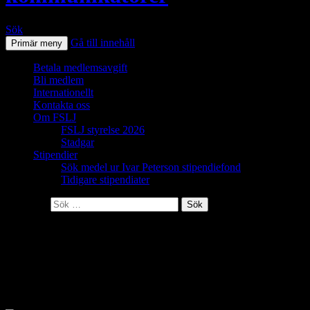
Sök
Gå till innehåll
Primär meny
Betala medlemsavgift
Bli medlem
Internationellt
Kontakta oss
Om FSLJ
FSLJ styrelse 2026
Stadgar
Stipendier
Sök medel ur Ivar Peterson stipendiefond
Tidigare stipendiater
Sök efter:
Stadgar
Stadgar för föreningen skogs- och
lantbruksjournalister, FSLJ