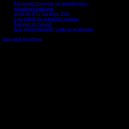
Europeiskt pressevent om digitalisering i
animalieproduktionen
29 april, 2026
ansök till IFAJ Star Prize 2026
23 april, 2026
Ljus framtid för svartmålat jordbruk
16 april, 2026
Följ med till Finland!
25 mars, 2026
Nya styrelseledamöter valdes in på årsmötet
19 mars, 2026
Drivs med WordPress