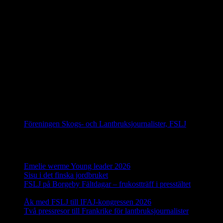
På gång
IFAJ Kongress i Kroatien 16-20 september 2026
IFAJ Kongress i Sydafrika 2027
IFAJ Kongress i Argentina 2028
Följ oss på Facebook
Föreningen Skogs- och Lantbruksjournalister, FSLJ
Senaste inläggen
Emelie werme Young leader 2026
12 juli, 2026
Sisu i det finska jordbruket
17 juni, 2026
FSLJ på Borgeby Fältdagar – frukostträff i presstältet
10 juni,
2026
Åk med FSLJ till IFAJ-kongressen 2026
23 maj, 2026
Två pressresor till Frankrike för lantbruksjournalister
18 maj,
2026