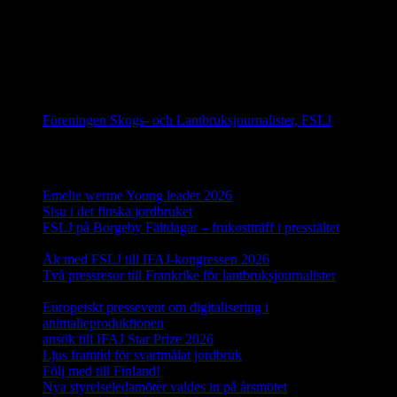
IFAJ Kongress i Argentina 2028
Följ oss på Facebook
Föreningen Skogs- och Lantbruksjournalister, FSLJ
Senaste inläggen
Emelie werme Young leader 2026
12 juli, 2026
Sisu i det finska jordbruket
17 juni, 2026
FSLJ på Borgeby Fältdagar – frukostträff i presstältet
10 juni,
2026
Åk med FSLJ till IFAJ-kongressen 2026
23 maj, 2026
Två pressresor till Frankrike för lantbruksjournalister
18 maj,
2026
Europeiskt pressevent om digitalisering i
animalieproduktionen
29 april, 2026
ansök till IFAJ Star Prize 2026
23 april, 2026
Ljus framtid för svartmålat jordbruk
16 april, 2026
Följ med till Finland!
25 mars, 2026
Nya styrelseledamöter valdes in på årsmötet
19 mars, 2026