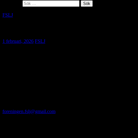
Sök efter:
FSLJ
Kallelse årsmöte 16 mars
1 februari, 2026
FSLJ
Årsmöte hålls i år måndagen den 16 mars klockan 17.15 till
cirka 19.30 i Skåne, Stockholm eller digitalt.
Bild från årsmötet 2025 i Stockholm då Camilla Olsson
på tidningarna Husdjur och Nötkött utsågs till Årets
lantbruksjournalist.
Delta på plats på Kung. Skogs- och Lantbruksakademien i
Stockholm eller på Hushållningssällskapets kontor i Borgeby i
Skåne eller digitalt. Anmäl dig senast den 11 mars till
foreningen.fslj@gmail.com
. Ange om du ska vara på plats eller via
Teams och om du vill ha förtäring.
Adresser:
Stockholm: KSLA, Drottninggatan 95 B.