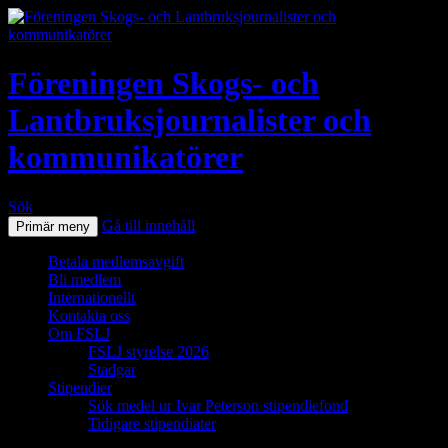
Föreningen Skogs- och
Lantbruksjournalister och
kommunikatörer
Sök
Gå till innehåll
Primär meny
Betala medlemsavgift
Bli medlem
Internationellt
Kontakta oss
Om FSLJ
FSLJ styrelse 2026
Stadgar
Stipendier
Sök medel ur Ivar Peterson stipendiefond
Tidigare stipendiater