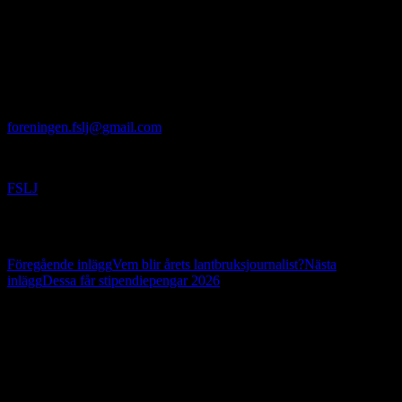
Skåne: Gula villan, Borgeby Slottsväg 11, Bjärred.
Inom kort presenterar vi årets spännande gäst. Efter
årsmötesförhandlingarna avslöjar vi vem som blir Årets
Lantbruksjournalist 2026. Det bjuds sedan på lättare förtäring efteråt
om ni deltar är på plats i Stockholm eller Skåne.
Motioner lämnas senast den 27 februari till
foreningen.fslj@gmail.com
.
Välkomna!
FSLJ
Inläggsnavigering
Föregående inlägg
Vem blir årets lantbruksjournalist?
Nästa
inlägg
Dessa får stipendiepengar 2026
På gång
IFAJ Kongress i Kroatien 16-20 september 2026
IFAJ Kongress i Sydafrika 2027