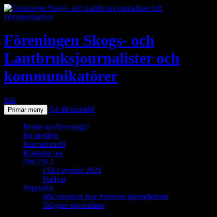
Föreningen Skogs- och
Lantbruksjournalister och
kommunikatörer
Sök
Gå till innehåll
Primär meny
Betala medlemsavgift
Bli medlem
Internationellt
Kontakta oss
Om FSLJ
FSLJ styrelse 2026
Stadgar
Stipendier
Sök medel ur Ivar Peterson stipendiefond
Tidigare stipendiater