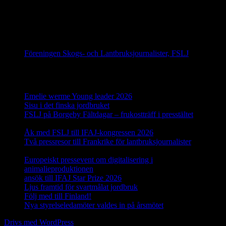
Följ oss på Facebook
Föreningen Skogs- och Lantbruksjournalister, FSLJ
Senaste inläggen
Emelie werme Young leader 2026
12 juli, 2026
Sisu i det finska jordbruket
17 juni, 2026
FSLJ på Borgeby Fältdagar – frukostträff i presstältet
10 juni,
2026
Åk med FSLJ till IFAJ-kongressen 2026
23 maj, 2026
Två pressresor till Frankrike för lantbruksjournalister
18 maj,
2026
Europeiskt pressevent om digitalisering i
animalieproduktionen
29 april, 2026
ansök till IFAJ Star Prize 2026
23 april, 2026
Ljus framtid för svartmålat jordbruk
16 april, 2026
Följ med till Finland!
25 mars, 2026
Nya styrelseledamöter valdes in på årsmötet
19 mars, 2026
Drivs med WordPress