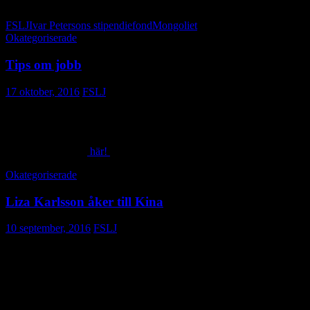
kommer får anledning att återkomma till.”
FSLJ
Ivar Petersons stipendiefond
Mongoliet
Okategoriserade
Tips om jobb
17 oktober, 2016
FSLJ
Är du på jakt efter nytt jobb?
Vi-skogen söker just nu en regionkommunikatör för östra Afrika.
Läs mer om jobbet
här!
Okategoriserade
Liza Karlsson åker till Kina
10 september, 2016
FSLJ
I slutet av september åker totalt 12 jordbruksjournalister och
kommunikatörer till Kina på den årliga ”Exposure for development-
resan (E4D)” som i år anordnas av IFAJ i samarbete med AGCO.
Bland annat kommer man att besöka Beijing, Changzhou och