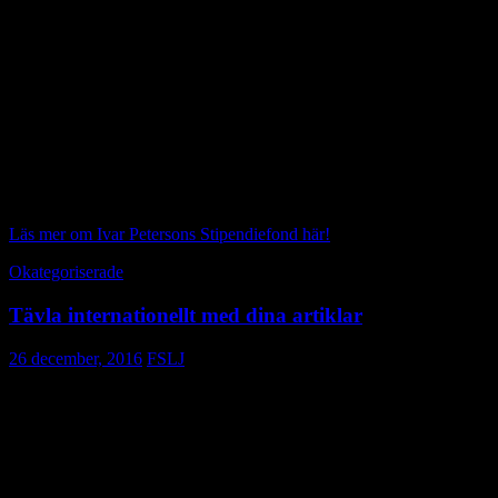
skördestrategin för en rad U-länder på 1970-talet. Tyvärr har den så
kallade ”outcry”-handeln där handlarna med hjälp av ett särskilt
teckenspråk och väldigt högljutt handlade allt från majs och vete till
grismagar i stora ”trading pits” upphört på Chicago Board of Trade.
Numera sker all handel elektroniskt. En tråkig men given utveckling
tycker många.
En artikel är publicerad i nyhetstidningen ATL och en kommer att
publiceras i magasinet Lantmannen.
/Martin Berg”
Läs mer om Ivar Petersons Stipendiefond här!
Okategoriserade
Tävla internationellt med dina artiklar
26 december, 2016
FSLJ
Senast den 16 januari måste bidragen vara inlämnade för att delta i
årets IFAJ Star Prize Contest där bland annat prispengar finns i
potten!
Det finns flera olika kategorier att tävla i; print, digital, radio och tv –
och ett bidrag per land är tillåtet per kategori. Det är varje lands
guild som går igenom samtliga tävlingsbidrag och väljer ut ett per