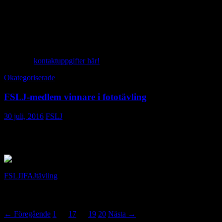
must purchase your own plane ticket and claim back later.
Once again places are limited. They have ten places for journalists
over 35 and two remaining for journalists under 35. Places will be
allocated on a first come first served basis.
Är du intresserad, ta kontakt med någon i FSLJ:s styrelse snarast!
Du hittar
kontaktuppgifter här!
Okategoriserade
FSLJ-medlem vinnare i fototävling
30 juli, 2016
FSLJ
Stort grattis till FSLJ:s medlem Carolina Wahlberg som utsågs till
vinnare i en av IFAJs fototävlingar under kongressen i Tyskland.
FSLJ
IFAJ
tävling
Inläggsnavigering
← Föregående
1
…
17
18
19
20
Nästa →