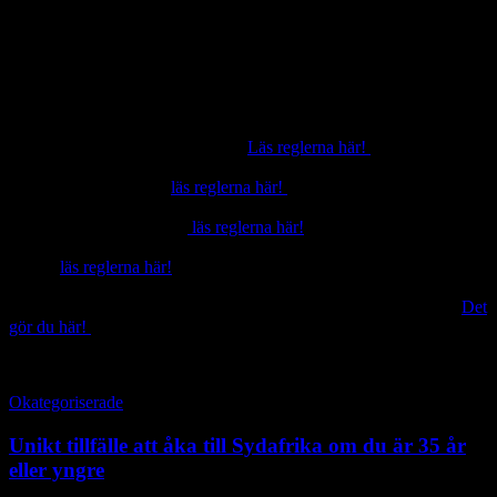
kategori för internationell tävlan.
Detta gäller för samtliga tävlingsgrenar förutom fototävlingen. Där
får vem som helst skicka in bilder för att delta.
Det går att få hjälp med översättning för artiklar.
Vill du vara med och tävla? Gör då så här:
För att delta med en
printartikel.
Läs reglerna här!
Och skicka ditt
bidrag till frida.jonson@atl.nu senast 16 januari.
Digital Media
Award,
läs reglerna här!
Och skicka ditt bidrag till
frida.jonson@atl.nu senast 16 januari.
Broadcast Contest Video,
läs reglerna här!
Och skicka ditt bidrag till
frida.jonson@atl.nu senast 16 januari.
Radio,
läs reglerna här!
Och skicka ditt bidrag till
frida.jonson@atl.nu senast 16 januari.
För fototävlingen kan man själv fylla i och skicka in sina bidrag.
Det
gör du här!
senast 1 februari.
Okategoriserade
Unikt tillfälle att åka till Sydafrika om du är 35 år
eller yngre