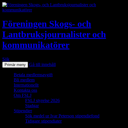
Föreningen Skogs- och
Lantbruksjournalister och
kommunikatörer
Sök
Gå till innehåll
Primär meny
Betala medlemsavgift
Bli medlem
Internationellt
Kontakta oss
Om FSLJ
FSLJ styrelse 2026
Stadgar
Stipendier
Sök medel ur Ivar Peterson stipendiefond
Tidigare stipendiater