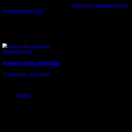
fiske, frukt, småskaligt. Läs mer här:
romania-low-budget-trip-final-
programme-apar-2017
!
Slovenien/Kroatien:
Planerad tur i maj/juni som börjar i Zagreb.
FSLJ:s styrelse meddelar när vi får mer information om respektive
resa! Håll utkik!
Okategoriserade
Rapport från stipendiat
15 november, 2016
FSLJ
Ann-Helen Meyer von Bremen, var en av de som i år tilldelades
medel ur Ivar Petersons Stipendiefond. För pengarna gjorde hon en
resa till Mongoliet och detta har resulterat i tre reportage – White
Paper,
Nötkött
och Omvärlden och utgjort underlag till krönikor i
Allt om Mat och tidskriften Tiden.
Såhär skriverAnn-Helen Meyer von Bremen om sin resa till
Mongoliet:
”Reste till Mongoliet i april och besökte tre olika gårdar. En
herdefamilj i Jargalant, cirka 60 mil från Ulan Bator, i deras vårläger.
Familjen har getter, hästar, jakar. En familj utanför Arhkangai i