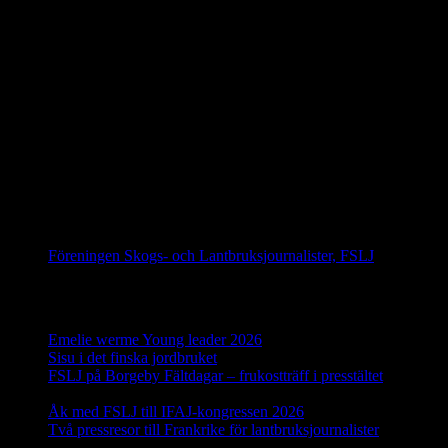
På gång
IFAJ Kongress i Kroatien 16-20 september 2026
IFAJ Kongress i Sydafrika 2027
IFAJ Kongress i Argentina 2028
Följ oss på Facebook
Föreningen Skogs- och Lantbruksjournalister, FSLJ
Senaste inläggen
Emelie werme Young leader 2026
12 juli, 2026
Sisu i det finska jordbruket
17 juni, 2026
FSLJ på Borgeby Fältdagar – frukostträff i presstältet
10 juni,
2026
Åk med FSLJ till IFAJ-kongressen 2026
23 maj, 2026
Två pressresor till Frankrike för lantbruksjournalister
18 maj,
2026