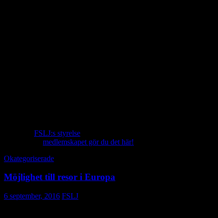
Möjlighet att vara med på utbildningstillfällen och träffar
FSLJ anordnar.
Möjlighet att delta i IFAJ:s foto-, webb- och
reportagetävlingar.
Möjlighet att varje år söka stipendier ur Ivar Petersons
stipendiefond för bidrag till studier, reportageresor,
språkkurser eller annan fortbildning eller till att åka på IFAJ:s
kongresser.
IFAJ värnar om den fria lantbruksjournalistiken och de
mänskliga rättigheterna även i delar av världen där detta inte
är självklart. Genom IFAJ ger vi stöd till kollegor vars arbete
både är farligt för dem själva och viktigt för befolkningen på
landsbygden.
Och allt detta för endast 200 kronor per år!
Kontakta
FSLJ:s styrelse
med en ansökan om att bli medlem! Vill du
läsa mer om
medlemskapet gör du det här!
Okategoriserade
Möjlighet till resor i Europa
6 september, 2016
FSLJ
FSLJ har fått flera inbjudningar till olika evenemang i Europa. Du