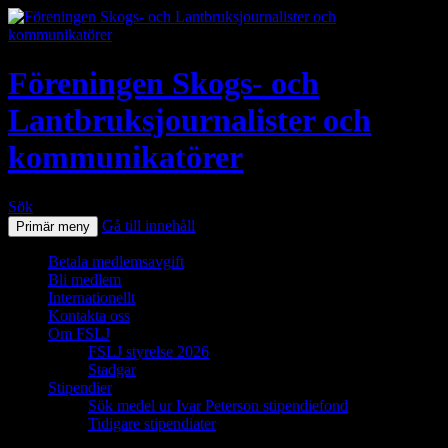
Föreningen Skogs- och
Lantbruksjournalister och
kommunikatörer
Sök
Gå till innehåll
Primär meny
Betala medlemsavgift
Bli medlem
Internationellt
Kontakta oss
Om FSLJ
FSLJ styrelse 2026
Stadgar
Stipendier
Sök medel ur Ivar Peterson stipendiefond
Tidigare stipendiater