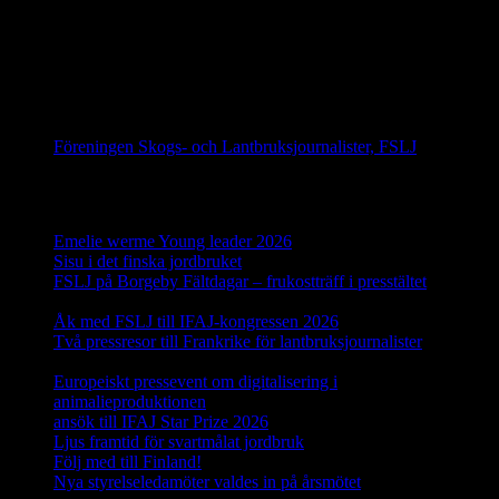
IFAJ Kongress i Argentina 2028
Följ oss på Facebook
Föreningen Skogs- och Lantbruksjournalister, FSLJ
Senaste inläggen
Emelie werme Young leader 2026
12 juli, 2026
Sisu i det finska jordbruket
17 juni, 2026
FSLJ på Borgeby Fältdagar – frukostträff i presstältet
10 juni,
2026
Åk med FSLJ till IFAJ-kongressen 2026
23 maj, 2026
Två pressresor till Frankrike för lantbruksjournalister
18 maj,
2026
Europeiskt pressevent om digitalisering i
animalieproduktionen
29 april, 2026
ansök till IFAJ Star Prize 2026
23 april, 2026
Ljus framtid för svartmålat jordbruk
16 april, 2026
Följ med till Finland!
25 mars, 2026
Nya styrelseledamöter valdes in på årsmötet
19 mars, 2026