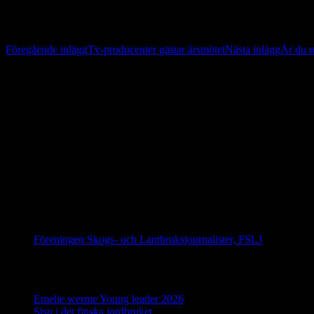
Inläggsnavigering
Föregående inlägg
Tv-producenter gästar årsmötet
Nästa inlägg
Är du 
På gång
IFAJ Kongress i Kroatien 16-20 september 2026
IFAJ Kongress i Sydafrika 2027
IFAJ Kongress i Argentina 2028
Följ oss på Facebook
Föreningen Skogs- och Lantbruksjournalister, FSLJ
Senaste inläggen
Emelie werme Young leader 2026
12 juli, 2026
Sisu i det finska jordbruket
17 juni, 2026