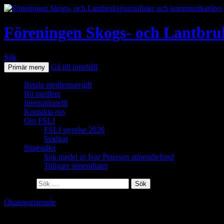
Föreningen Skogs- och Lantbru
Sök
Gå till innehåll
Primär meny
Betala medlemsavgift
Bli medlem
Internationellt
Kontakta oss
Om FSLJ
FSLJ styrelse 2026
Stadgar
Stipendier
Sök medel ur Ivar Peterson stipendiefond
Tidigare stipendiater
Sök efter:
Okategoriserade
Snart stänger nomineringen till Årets Lan