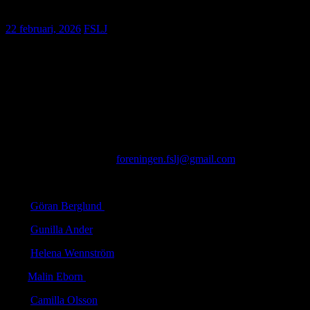
22 februari, 2026
FSLJ
Det är nu bara några dagar kvar att nominera till Årets Lantbruksjourn
Passa på att nominera dig själv, en kollega eller någon annan i bransche
Med nomineringen ska du skicka in en motivering till varför just den kan
medier som underlag.
Mejla din nominering till
foreningen.fslj@gmail.com
senast den 28 fe
FAKTA: Tidigare vinnare av priset:
2021
Göran Berglund
2022
Gunilla Ander
2023
Helena Wennström
2024
Malin Eborn
2025
Camilla Olsson