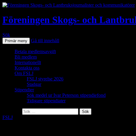
Föreningen Skogs- och Lantbru
Sök
Gå till innehåll
Primär meny
Betala medlemsavgift
Bli medlem
Internationellt
Kontakta oss
Om FSLJ
FSLJ styrelse 2026
Stadgar
Stipendier
Sök medel ur Ivar Peterson stipendiefond
Tidigare stipendiater
Sök efter:
FSLJ
KALLELSE EXTRASTÄMMA 13 MAJ