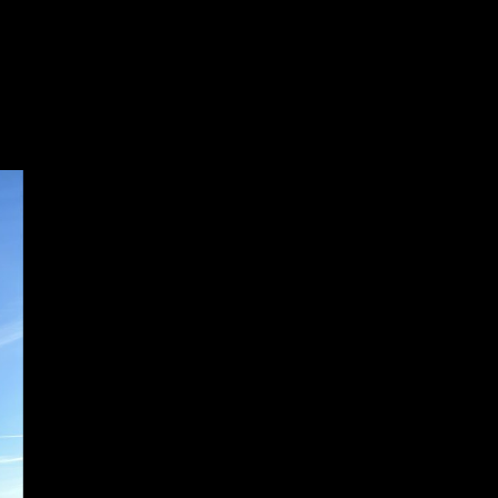
tersons stipendiefond under årsmötet i mars med anledning av försening
cirka 12.15.
Vi behöver vara 10 procent av medlemmarna för att vi ska