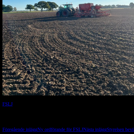
FSLJ
Inläggsnavigering
Föregående inlägg
Ny ordförande för FSLJ
Nästa inlägg
Styrelsen bevi