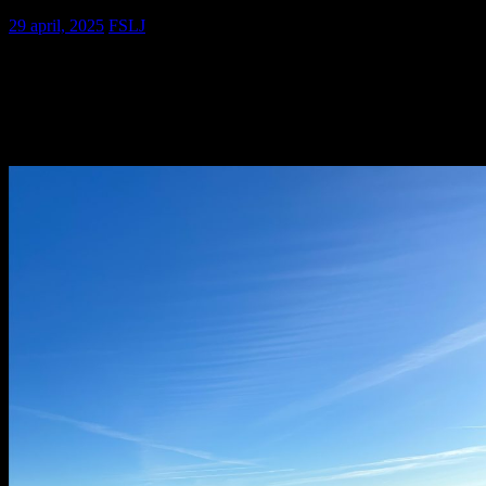
29 april, 2025
FSLJ
Vi kunde inte besluta om ansvarsfrihet för styrelsen gällande Ivar Pe
Därför blir det en extrastämma
tisdagen den 13 maj klockan 12 till 
skickas ut innan mötet.
Välkomna!