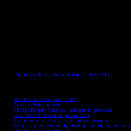
På gång
IFAJ Kongress i Kroatien 16-20 september 2026
IFAJ Kongress i Sydafrika 2027
IFAJ Kongress i Argentina 2028
Följ oss på Facebook
Föreningen Skogs- och Lantbruksjournalister, FSLJ
Senaste inläggen
Emelie werme Young leader 2026
12 juli, 2026
Sisu i det finska jordbruket
17 juni, 2026
FSLJ på Borgeby Fältdagar – frukostträff i presstältet
10 juni, 
Åk med FSLJ till IFAJ-kongressen 2026
23 maj, 2026
Två pressresor till Frankrike för lantbruksjournalister
18 maj, 2
Europeiskt pressevent om digitalisering i animalieproduktionen