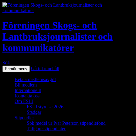
Föreningen Skogs- och
Lantbruksjournalister och
kommunikatörer
Sök
Gå till innehåll
Primär meny
Betala medlemsavgift
Bli medlem
Internationellt
Kontakta oss
Om FSLJ
FSLJ styrelse 2026
Stadgar
Stipendier
Sök medel ur Ivar Peterson stipendiefond
Tidigare stipendiater