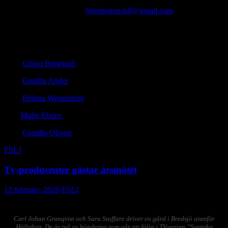
Mejla din nominering till
foreningen.fslj@gmail.com
senast den 28
februari. Vinnaren utses av FSLJ styrelse och presenteras på
föreningens årsmöte den 16 mars.
FAKTA: Tidigare vinnare av priset:
2021
Göran Berglund
2022
Gunilla Ander
2023
Helena Wennström
2024
Malin Eborn
2025
Camilla Olsson
FSLJ
Tv-producenter gästar årsmötet
12 februari, 2026
FSLJ
Carl Johan Granqvist och Sara Staffare driver en gård i Bredsjö utanför
Hällefors. De är två av bönderna som går att följa i TV-serien ”Svenska