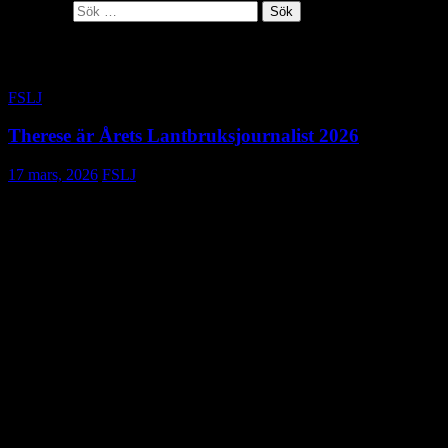
Sök efter:
Alla inlägg av FSLJ
FSLJ
Therese är Årets Lantbruksjournalist 2026
17 mars, 2026
FSLJ
Frilansjournalisten Therese Krojegård är Årets
Lantbruksjournalist 2026. Hon prisas för sina gripande
reportage om lantbrukare med fokus på social hållbarhet.
Therese Krojegård är uppvuxen på en mjölkgård på Öland, men bor
sedan 14 år i Järvsö i Hälsingland. Hon arbetar som djurskötare på
en gård och även som frilansjournalist med fokus på lantbruk.
Tidigare har hon arbetat på Ölandsbladet, Barometern, Östgöta
Correspondenten, TT Spektra, Aftonbladet, Expressen och Svenska
Dagbladet. Under året har hon utmärkt sig med flera starka
reportage om lantbrukare, publicerade bland annat i ATL, Land
Lantbruk och Lantmannen.