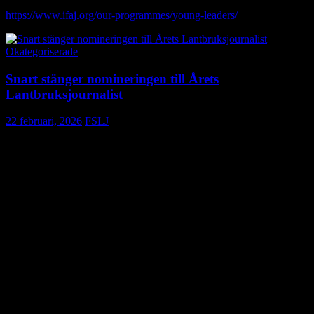
Ansök här:
https://www.ifaj.org/our-programmes/young-leaders/
Okategoriserade
Snart stänger nomineringen till Årets
Lantbruksjournalist
22 februari, 2026
FSLJ
Det är nu bara några dagar kvar att nominera till Årets
Lantbruksjournalist 2026, som Föreningen Skogs- och
Lantbruksjournalister arrangerar för sjätte året i rad. Nomineringen
är öppen till den 28 februari.
Passa på att nominera dig själv, en kollega eller någon annan i
branschen som du vill lyfta lite extra.
Med nomineringen ska du skicka in en motivering till varför just den
kandidaten förtjänar titeln Årets Lantbruksjournalist. Bifoga även
länkar eller pdf med artiklar eller inslag från radio, tv, webb eller
tryckta medier som underlag.