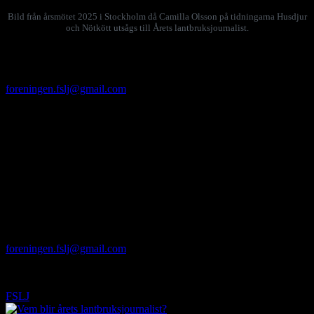
Bild från årsmötet 2025 i Stockholm då Camilla Olsson på tidningarna Husdjur
och Nötkött utsågs till Årets lantbruksjournalist.
Delta på plats på Kung. Skogs- och Lantbruksakademien i
Stockholm eller på Hushållningssällskapets kontor i Borgeby i
Skåne eller digitalt. Anmäl dig senast den 11 mars till
foreningen.fslj@gmail.com
. Ange om du ska vara på plats eller via
Teams och om du vill ha förtäring.
Adresser:
Stockholm: KSLA, Drottninggatan 95 B.
Skåne: Gula villan, Borgeby Slottsväg 11, Bjärred.
Inom kort presenterar vi årets spännande gäst. Efter
årsmötesförhandlingarna avslöjar vi vem som blir Årets
Lantbruksjournalist 2026. Det bjuds sedan på lättare förtäring efteråt
om ni deltar är på plats i Stockholm eller Skåne.
Motioner lämnas senast den 27 februari till
foreningen.fslj@gmail.com
.
Välkomna!
FSLJ