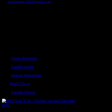
till:
foreningen.fslj@gmail.com
.
Med nomineringen ska du skicka in en motivering till varför just den
kandidaten är Årets Lantbruksjournalist. Skicka även med länkar
eller pdf:er med artiklar eller inslag från radio, tv, webb eller tryckta
medier som underlag.
Vinnaren utses av FSLJ:s styrelse och tillkännages på föreningens
årsmöte den 16 mars 2026. Förutom äran får vinnaren även en
prissumma om 3 000 kronor.
FAKTA: Tidigare vinnare av priset:
2021
Göran Berglund
2022
Gunilla Ander
2023
Helena Wennström
2024
Malin Eborn
2025
Camilla Olsson
IFAJ