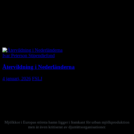
välkomna föreningar som aktivt verkar för pressfrihet i länder där
medier är begränsade.
Under jubileumsåret 2026 planerar IFAJ en rad aktiviteter som
samlar perspektiv från medlemsföreningar världen över, samtidigt
som dagens och morgondagens utmaningar för jordbruket sätts i
fokus. Jubileet blir därmed både ett tillfälle att blicka tillbaka på 70
år av internationellt samarbete och att se framåt.
Ivar Peterson Stipendiefond
Återvildning i Nederländerna
4 januari, 2026
FSLJ
Mjölkkor på en flotte i Rotterdams hamn och bison, uroxar och
exmoorponnyer som betar där det tidigare odlats fodermajs.
Det fick journalisten och FSLJ-medlemmen Maja Aase studera
under sin stipendieresa i Nederländerna.
Mjölkkor i Europas största hamn ligger i framkant för urban mjölkproduktion
men är även kritiserat av djurrättsorganisationer.