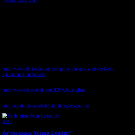
4 mars, 2026
FSLJ
ENAJ (European Network of Agricultural Journalists)
utvecklar sin kommunikation för att göra information snabbare
och mer tillgänglig för medlemmar i hela nätverket.
För att inte missa viktiga nyheter, pressresor och andra möjligheter
uppmanas medlemmar att följa ENAJ:s centrala kanaler. Där
publiceras löpande uppdateringar och nyhetsbrevet kommer också
att fungera som en prioriterad kanal för viktiga utlysningar.
Följ gärna ENAJ här:
LinkedIn:
https://www.linkedin.com/company/european-network-of-
agricultural-journalists/
Facebook:
https://www.facebook.com/ENAJournalists
Prenumerera på nyhetsbrevet:
https://mailchi.mp/3b8fc53a20d6/wwwenajeu
IFAJ
Är du nästa Young Leader?