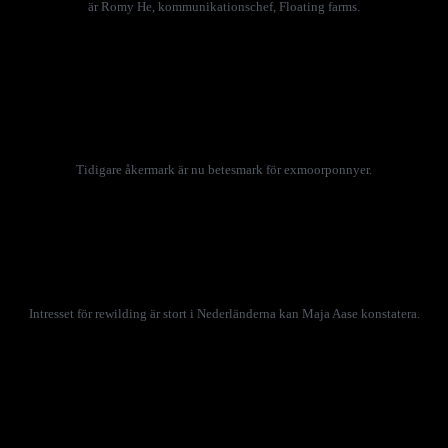
är Romy He, kommunikationschef, Floating farms.
Klimatförändringarna ligger också bakom att myndigheter och
naturorganisationer i provinsen Noord-Brabant i södra
Nederländerna inledde ett större och långsiktigt samarbete hösten
2013. Syftet? Att återställa åkermarker till betesområden för bison,
uroxar och exmoorponnyer.
Tidigare åkermark är nu betesmark för exmoorponnyer.
Återvildningen, rewilding på engelska, har gått snabbt, efter att
bönder i trakten valt att lägga ner arbetet och sålt dussintals hektar
mark, som sedan restaurerats och återställts till provinsens största
naturreservat.
Intresset för rewilding är stort i Nederländerna kan Maja Aase konstatera.
Besökare, till fots eller cykel, kommer nära uroxarna och ponnyerna,
flocken av bison är mer skygg och svår att få syn på, bortom
elstängslen, som inhängnar de rufsiga gärdena. Intresset för
återvildning i Nederländerna är stort på grund av miljöförstöring och
utsläppen av kväve och växthusgaser. Det omfattande jordbruket blir
alltmer politiskt kontroversiellt när miljökraven ökar.