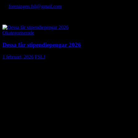
Motioner lämnas senast den 27 februari
till
foreningen.fslj@gmail.com
.
Välkomna!
Okategoriserade
Dessa får stipendiepengar 2026
1 februari, 2026
FSLJ
Årets utdelning från Ivar Petersons stipendiefond var 48 330
kronor som tre stipendiater nu får dela på.
Torbjörn Esping, journalist, kommunikatör och författare, tilldelas
15 000 kronor för en studieresa till Storbritannien med fokus på
biocykliskt veganskt jordbruk. Genom studiebesök på två gårdar
som bedriver ekologisk odling utan djur vill han fördjupa sin
kunskap om möjligheterna och begränsningarna med djurfri
växtodling. Syftet är att bidra med saklig kunskap till en ofta
polariserad debatt om gödsel, animalieproduktion och framtidens
lantbruk.
Anna Falk, kommunikatör vid Hushållningssällskapet Skåne/HIR