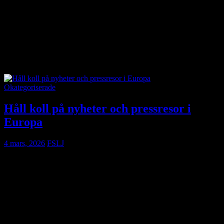
följa med in i de tyngsta och svåraste ämnena som engagerar och
berör. Med flera starka reportage publicerade under året banar hon
väg för en journalistik där praktisk lantbrukserfarenhet förenas med
ett finkänsligt berättande – ett föredöme för lantbruksjournalister.”
Årets Lantbruksjournalist får förutom blommor och diplom även en
prissumma på 3 000 kronor.
Okategoriserade
Håll koll på nyheter och pressresor i
Europa
4 mars, 2026
FSLJ
ENAJ (European Network of Agricultural Journalists)
utvecklar sin kommunikation för att göra information snabbare
och mer tillgänglig för medlemmar i hela nätverket.
För att inte missa viktiga nyheter, pressresor och andra möjligheter
uppmanas medlemmar att följa ENAJ:s centrala kanaler. Där
publiceras löpande uppdateringar och nyhetsbrevet kommer också
att fungera som en prioriterad kanal för viktiga utlysningar.