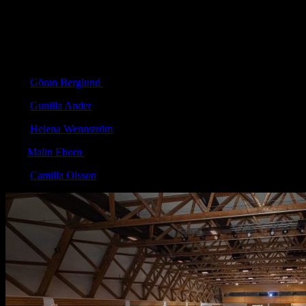
Vinnaren utses av FSLJ:s styrelse och tillkännages på föreningens
årsmöte den 16 mars 2026. Förutom äran får vinnaren även en
prissumma om 3 000 kronor.
FAKTA: Tidigare vinnare av priset:
2021
Göran Berglund
2022
Gunilla Ander
2023
Helena Wennström
2024
Malin Eborn
2025
Camilla Olsson