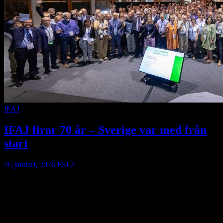
IFAJ
IFAJ firar 70 år – Sverige var med från
start
26 januari, 2026
FSLJ
År 2026 blir ett jubileumsår för IFAJ, som då firar 70 år som
internationell samlingspunkt för lantbruksjournalister och
kommunikatörer världen över. Jubileet uppmärksammar både
organisationens historia och dess framtid, med särskild
betydelse även för Sverige, som var ett av de länder som var