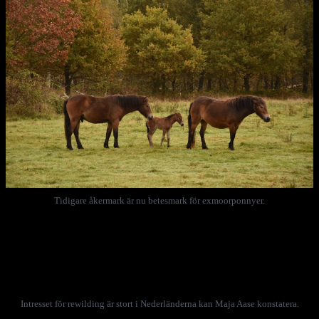
Tidigare åkermark är nu betesmark för exmoorponnyer.
Återvildningen, rewilding på engelska, har gått snabbt, efter att
bönder i trakten valt att lägga ner arbetet och sålt dussintals hektar
mark, som sedan restaurerats och återställts till provinsens största
naturreservat.
Intresset för rewilding är stort i Nederländerna kan Maja Aase konstatera.