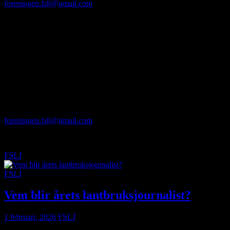
foreningen.fslj@gmail.com
. Ange om du ska vara på plats eller via
Teams och om du vill ha förtäring.
Adresser:
Stockholm: KSLA, Drottninggatan 95 B.
Skåne: Gula villan, Borgeby Slottsväg 11, Bjärred.
Inom kort presenterar vi årets spännande gäst. Efter
årsmötesförhandlingarna avslöjar vi vem som blir Årets
Lantbruksjournalist 2026. Det bjuds sedan på lättare förtäring efteråt
om ni deltar är på plats i Stockholm eller Skåne.
Motioner lämnas senast den 27 februari till
foreningen.fslj@gmail.com
.
Välkomna!
FSLJ
FSLJ
Vem blir årets lantbruksjournalist?
1 februari, 2026
FSLJ