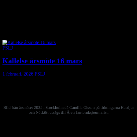
tilldelas 24 500 kronor för en studieresa till Georgien med fokus på
vinodling, klimatanpassning och genetisk mångfald. Genom
fältstudier i flera av landets vinregioner och besök vid
forskningsinstitutioner vill han hämta kunskap som kan stärka
svensk vinodling och förmedlas vidare genom svensk fackpress och
populärvetenskapliga sammanhang.
FSLJ
Kallelse årsmöte 16 mars
1 februari, 2026
FSLJ
Årsmöte hålls i år måndagen den 16 mars klockan 17.15 till
cirka 19.30 i Skåne, Stockholm eller digitalt.
Bild från årsmötet 2025 i Stockholm då Camilla Olsson på tidningarna Husdjur
och Nötkött utsågs till Årets lantbruksjournalist.
Delta på plats på Kung. Skogs- och Lantbruksakademien i
Stockholm eller på Hushållningssällskapets kontor i Borgeby i
Skåne eller digitalt. Anmäl dig senast den 11 mars till