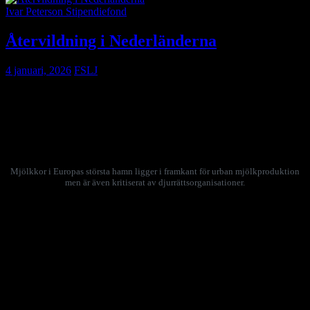
Ivar Peterson Stipendiefond
Återvildning i Nederländerna
4 januari, 2026
FSLJ
Mjölkkor på en flotte i Rotterdams hamn och bison, uroxar och
exmoorponnyer som betar där det tidigare odlats fodermajs.
Det fick journalisten och FSLJ-medlemmen Maja Aase studera
under sin stipendieresa i Nederländerna.
Mjölkkor i Europas största hamn ligger i framkant för urban mjölkproduktion
men är även kritiserat av djurrättsorganisationer.
Min stipendieresa till Nederländerna i höstas var en studie i
återvildning och urban mjölkproduktion – och det helas var
modernt, lärorikt och inspirerande.
I Europas största hamn står 40 kor och äter foder, mitt ute på vattnet.
Mjölkgården i Rotterdam heter Floating Farm, står på en flotte med
tak och är tänkt som en uppvisning i att tänka nytt kring riktigt lokal
matproduktion. Flotten har allt en ko behöver: foder, mjölkrobotar
och gödselplatta och några meter bort på land finns en liten