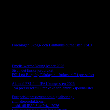
IFAJ Kongress i Sydafrika 2027
IFAJ Kongress i Argentina 2028
Följ oss på Facebook
Föreningen Skogs- och Lantbruksjournalister, FSLJ
Senaste inläggen
Emelie werme Young leader 2026
12 juli, 2026
Sisu i det finska jordbruket
17 juni, 2026
FSLJ på Borgeby Fältdagar – frukostträff i presstältet
10 juni,
2026
Åk med FSLJ till IFAJ-kongressen 2026
23 maj, 2026
Två pressresor till Frankrike för lantbruksjournalister
18 maj,
2026
Europeiskt pressevent om digitalisering i
animalieproduktionen
29 april, 2026
ansök till IFAJ Star Prize 2026
23 april, 2026