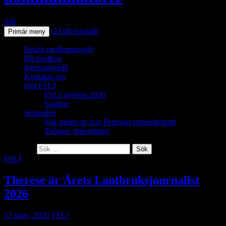
Sök
Gå till innehåll
Primär meny
Betala medlemsavgift
Bli medlem
Internationellt
Kontakta oss
Om FSLJ
FSLJ styrelse 2026
Stadgar
Stipendier
Sök medel ur Ivar Peterson stipendiefond
Tidigare stipendiater
Sök efter:
FSLJ
Therese är Årets Lantbruksjournalist
2026
17 mars, 2026
FSLJ