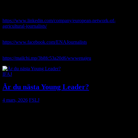
Följ gärna ENAJ här:
LinkedIn:
https://www.linkedin.com/company/european-network-of-
agricultural-journalists/
Facebook:
https://www.facebook.com/ENAJournalists
Prenumerera på nyhetsbrevet:
https://mailchi.mp/3b8fc53a20d6/wwwenajeu
IFAJ
Är du nästa Young Leader?
4 mars, 2026
FSLJ
Är du lantbruksjournalist eller kommunikatör och under 36
år? Då tycker vi du ska ansöka om Young Leader-stipendium i
samband med kongressen i Kroatien i höst!
Young Leader IFAJ är ett program för unga jordbruksjournalister
och kommunikatörer som syftar till att utveckla deras ledarskap,