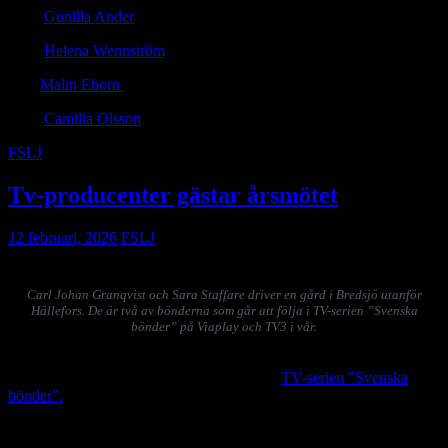
2022
Gunilla Ander
2023
Helena Wennström
2024
Malin Eborn
2025
Camilla Olsson
FSLJ
Tv-producenter gästar årsmötet
12 februari, 2026
FSLJ
Carl Johan Granqvist och Sara Staffare driver en gård i Bredsjö utanför
Hällefors. De är två av bönderna som går att följa i TV-serien ”Svenska
bönder” på Viaplay och TV3 i vår.
Särskilt inbjudna gäster till årsmötet är Christel Brandt och Sara
Håkansson, producenterna bakom den nya
TV-serien ”Svenska
bönder”.
Ta chansen att ställa frågor till dem kring formatet och höra
om hur inspelningarna har gått till!
Årsmötet blir måndagen den 16 mars klockan 17.15 till cirka