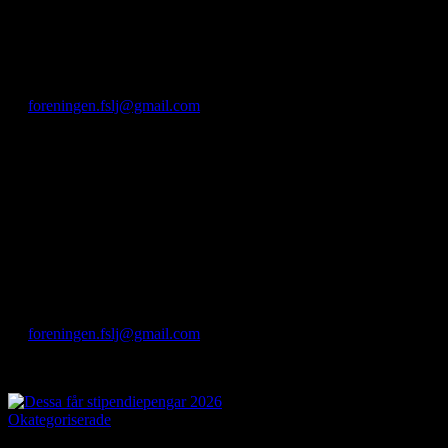
19.30.
Delta på plats på Kung. Skogs- och Lantbruksakademien i
Stockholm eller på Hushållningssällskapets kontor i Borgeby i
Skåne eller digitalt. Anmäl dig senast den 11 mars
till
foreningen.fslj@gmail.com
. Ange om du ska vara på plats eller
via Teams och om du vill ha förtäring.
Adresser:
Stockholm: KSLA, Drottninggatan 95 B.
Skåne: Gula villan, Borgeby Slottsväg 11, Bjärred.
Efter årsmötesförhandlingarna avslöjar vi vem som blir Årets
Lantbruksjournalist 2026. Det finns därefter chans att mingla bland
medlemmar då det bjuds på enklare förtäring efter årsmötet om ni
deltar är på plats i Stockholm eller Skåne.
Motioner lämnas senast den 27 februari
till
foreningen.fslj@gmail.com
.
Välkomna!
Okategoriserade