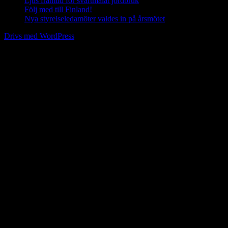
Ljus framtid för svartmålat jordbruk
16 april, 2026
Följ med till Finland!
25 mars, 2026
Nya styrelseledamöter valdes in på årsmötet
19 mars, 2026
Drivs med WordPress