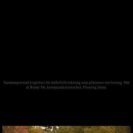
beteshage för att skapa omväxling.
Enligt Floating Farm är inte alla djurvänner helt förtjusta i trängseln
ombord på flotten för korna, alla av rasen Meuse-Rhine-Issel. Men
projektet fortgår, med solpaneler, insamling av regnvatten, en butik
för mejeriprodukter och nyfikna besökare, som även vill kolla på de
vertikala odlingarna av olika sorters groddar på bottenvåningen.
Floating Farm är också ett resultat av klimatkrisen, med hotande
översvämningar och stigande vattennivåer i Nederländerna. Och just
nu pågår ett sidoprojekt för att tillverka möbler av hårt
sammanpressad kogödsel – ett par kuber finns uppställning intill
mjölkgårdens sommarservering och påminner om betong.
Sammanpressad kogödsel för möbeltillverkning som påminner om betong. Här
är Romy He, kommunikationschef, Floating farms.
Klimatförändringarna ligger också bakom att myndigheter och
naturorganisationer i provinsen Noord-Brabant i södra
Nederländerna inledde ett större och långsiktigt samarbete hösten
2013. Syftet? Att återställa åkermarker till betesområden för bison,
uroxar och exmoorponnyer.