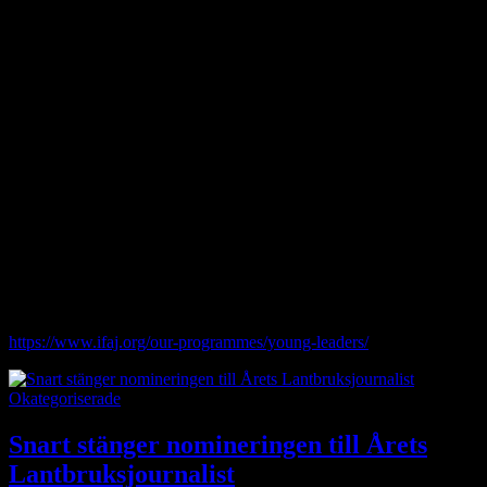
kompetens och nätverk inom branschen. Programmet genomförs i
samarbete mellan IFAJ och företaget Alltech och inkluderar
vanligtvis en ledarskapsutbildning (Boot Camp) och deltagande i
IFAJ:s kongress.
Stipendiet täcker alla kostnader för deltagandet. Det är också möjligt
att ansöka om ett resebidrag från FSLJ.
Till dig som är intresserad av att söka: tänk på att det just är en
internationell jury som väljer ut vilka som utses att bli Young Leader,
så passa på att framhålla dina meriter och lyft fram varför just du är
en värdig stipendiat.
Hör gärna av dig till oss i styrelsen om du vill få feedback på din
ansökan.
Ansök här:
https://www.ifaj.org/our-programmes/young-leaders/
Okategoriserade
Snart stänger nomineringen till Årets
Lantbruksjournalist